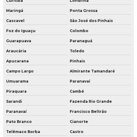
Curitiba
Londrina
Maringá
Ponta Grossa
Cascavel
São José dos Pinhais
Foz do Iguaçu
Colombo
Guarapuava
Paranaguá
Araucária
Toledo
Apucarana
Pinhais
Campo Largo
Almirante Tamandaré
Umuarama
Paranavaí
Piraquara
Cambé
Sarandi
Fazenda Rio Grande
Paranavaí
Francisco Beltrão
Pato Branco
Cianorte
Telêmaco Borba
Castro