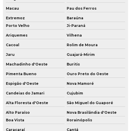
Macau
Pau dos Ferros
Extremoz
Baraúna
Porto Velho
Ji-Paraná
Ariquemes
Vilhena
Cacoal
Rolim de Moura
Jaru
Guajará-Mirim
Machadinho d'Oeste
Buritis
Pimenta Bueno
Ouro Preto do Oeste
Espigão d'Oeste
Nova Mamoré
Candeias do Jamari
Cujubim
Alta Floresta d'Oeste
São Miguel do Guaporé
Alto Paraíso
Nova Brasilândia d'Oeste
Boa Vista
Rorainópolis
Caracaraí
Cantá