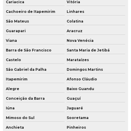
Cariacica
Vitória
Segurança patrimonial e privada
Cachoeiro de Itapemirim
Linhares
Segurança patrimonial são paulo
São Mateus
Colatina
Segurança patrimonial sp
Guarapari
Aracruz
Segurança patrimonial valor
Viana
Nova Venécia
Barra de São Francisco
Santa Maria de Jetibá
Segurança patrimonial
Castelo
Marataízes
Serviço de gerenciamento de proteção executiva
São Gabriel da Palha
Domingos Martins
Serviço de gestão de departamento de segurança
Itapemirim
Afonso Cláudio
Serviço de gestão de proteção executiva
Alegre
Baixo Guandu
Serviço de outsourcing de segurança corporativa
Conceição da Barra
Guaçuí
Iúna
Jaguaré
Serviço de outsourcing de segurança executiva
Mimoso do Sul
Sooretama
Serviço de outsourcing de segurança privada
Anchieta
Pinheiros