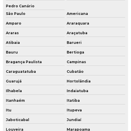
Serviço de outsourcing de segurança
Pedro Canário
Treinamento de portaria
São Paulo
Americana
Treinamento para porteiro de empresa
Amparo
Araraquara
Araras
Araçatuba
Treinamento de porteiros de condomínios
Atibaia
Barueri
Treinamento para porteiros de hospital
Bauru
Bertioga
Treinamento de porteiros
Bragança Paulista
Campinas
Treinamento de segurança patrimonial
Caraguatatuba
Cubatão
Treinamento de segurança pessoal
Guarujá
Hortolândia
Ilhabela
Indaiatuba
Treinamento de segurança para porteiros
Itanhaém
Itatiba
Treinamento de segurança privada
Itu
Itupeva
Jaboticabal
Jundiaí
Louveira
Marapoama