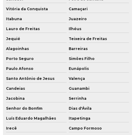
Vitória da Conquista
Camaçari
Itabuna
Juazeiro
Lauro de Freitas
Ilhéus
Jequié
Teixeira de Freitas
Alagoinhas
Barreiras
Porto Seguro
Simões Filho
Paulo Afonso
Eunápolis
Santo Antônio de Jesus
Valença
Candeias
Guanambi
Jacobina
Serrinha
Senhor do Bonfim
Dias d'Ávila
Luís Eduardo Magalhães
Itapetinga
Irecê
Campo Formoso