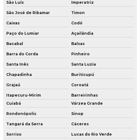
São Luís
Imperatriz
São José de Ribamar
Timon
Caixas
Codó
Paço do Lumiar
Açailândia
Bacabal
Balsas
Barra do Corda
Pinheiro
Santa Inês
Santa Luzia
Chapadinha
Buriticupú
Grajaú
Coroatá
Itapecuru-Mirim
Barreirinhas
Cuiabá
Várzea Grande
Rondonópolis
Sinop
Tangará da Serra
Cáceres
Sorriso
Lucas do Rio Verde