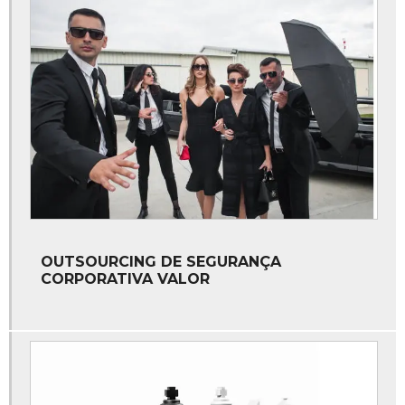
Gerenciamento de riscos segurança patrimonial
Gestão de departamento de segurança
Gestão de proteção executiva preço
Gestão de proteção executiva valor
Gestão de proteção executiva
Gestão de riscos segurança patrimonial
Gestão de segurança corporativa
OUTSOURCING DE SEGURANÇA
Gestão de segurança patrimonial
CORPORATIVA VALOR
Gestor de segurança privada
Outsourcing de segurança corporativa preço
Outsourcing de segurança corporativa valor
Outsourcing de segurança corporativa