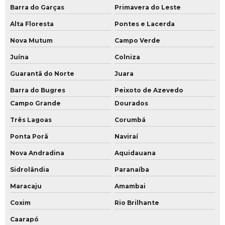
Barra do Garças
Primavera do Leste
Alta Floresta
Pontes e Lacerda
Nova Mutum
Campo Verde
Juína
Colniza
Guarantã do Norte
Juara
Barra do Bugres
Peixoto de Azevedo
Campo Grande
Dourados
Três Lagoas
Corumbá
Ponta Porã
Naviraí
Nova Andradina
Aquidauana
Sidrolândia
Paranaíba
Maracaju
Amambai
Coxim
Rio Brilhante
Caarapó