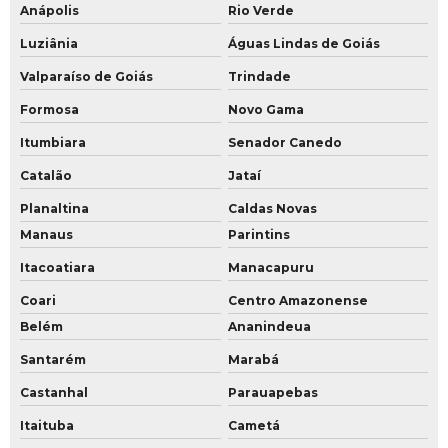
Anápolis
Rio Verde
Luziânia
Águas Lindas de Goiás
Valparaíso de Goiás
Trindade
Formosa
Novo Gama
Itumbiara
Senador Canedo
Catalão
Jataí
Planaltina
Caldas Novas
Manaus
Parintins
Itacoatiara
Manacapuru
Coari
Centro Amazonense
Belém
Ananindeua
Santarém
Marabá
Castanhal
Parauapebas
Itaituba
Cametá