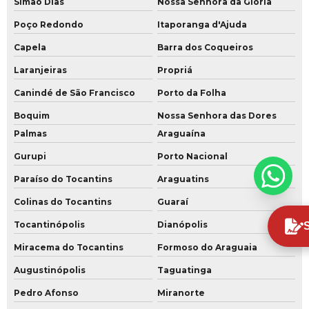
Simão Dias
Nossa Senhora da Glória
Poço Redondo
Itaporanga d'Ajuda
Capela
Barra dos Coqueiros
Laranjeiras
Propriá
Canindé de São Francisco
Porto da Folha
Boquim
Nossa Senhora das Dores
Palmas
Araguaína
Gurupi
Porto Nacional
Paraíso do Tocantins
Araguatins
Colinas do Tocantins
Guaraí
Tocantinópolis
Dianópolis
Miracema do Tocantins
Formoso do Araguaia
Augustinópolis
Taguatinga
Pedro Afonso
Miranorte