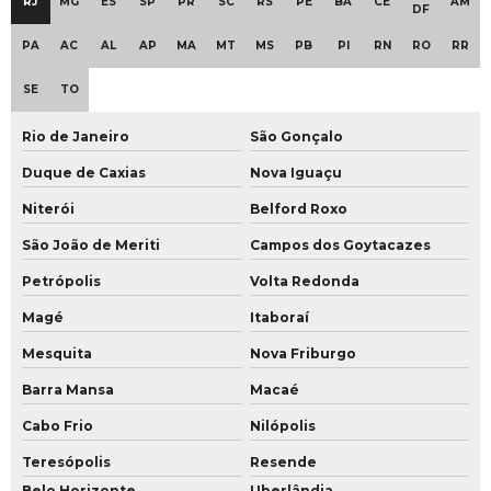
RJ
MG
ES
SP
PR
SC
RS
PE
BA
CE
AM
DF
Plano de ação segurança patrimonial
PA
AC
AL
AP
MA
MT
MS
PB
PI
RN
RO
RR
Plano de ação de segurança privada
SE
TO
Plano de contingência segurança patrimonial
Rio de Janeiro
São Gonçalo
Plano de contingência segurança privada
Duque de Caxias
Nova Iguaçu
Plano operacional de segurança patrimonial
Niterói
Belford Roxo
Plano de segurança patrimonial hospitalar
São João de Meriti
Campos dos Goytacazes
Plano de segurança patrimonial
Petrópolis
Volta Redonda
Magé
Itaboraí
Plano de segurança pessoal
Mesquita
Nova Friburgo
Plano de segurança privada
Barra Mansa
Macaé
Projeto de câmeras de segurança residencial
Cabo Frio
Nilópolis
Projeto de central de monitoramento
Teresópolis
Resende
Belo Horizonte
Uberlândia