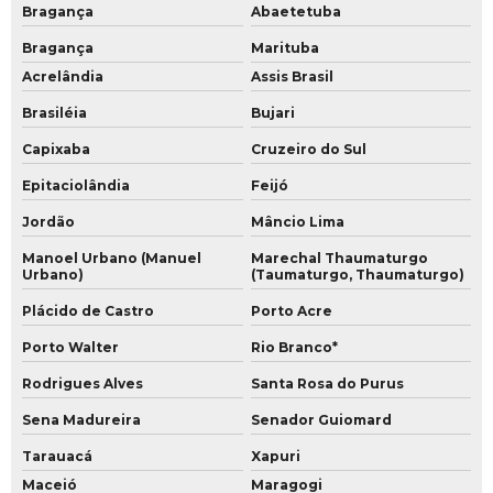
Bragança
Abaetetuba
Bragança
Marituba
Acrelândia
Assis Brasil
Brasiléia
Bujari
Capixaba
Cruzeiro do Sul
Epitaciolândia
Feijó
Jordão
Mâncio Lima
Manoel Urbano (Manuel
Marechal Thaumaturgo
Urbano)
(Taumaturgo, Thaumaturgo)
Plácido de Castro
Porto Acre
Porto Walter
Rio Branco*
Rodrigues Alves
Santa Rosa do Purus
Sena Madureira
Senador Guiomard
Tarauacá
Xapuri
Maceió
Maragogi