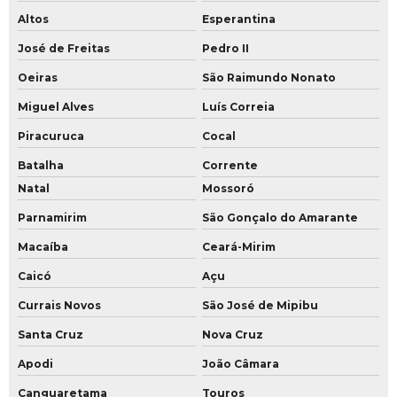
Altos
Esperantina
José de Freitas
Pedro II
Oeiras
São Raimundo Nonato
Miguel Alves
Luís Correia
Piracuruca
Cocal
Batalha
Corrente
Natal
Mossoró
Parnamirim
São Gonçalo do Amarante
Macaíba
Ceará-Mirim
Caicó
Açu
Currais Novos
São José de Mipibu
Santa Cruz
Nova Cruz
Apodi
João Câmara
Canguaretama
Touros