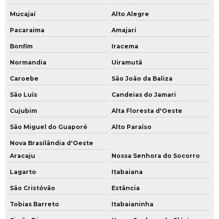
Mucajaí
Alto Alegre
Pacaraima
Amajari
Bonfim
Iracema
Normandia
Uiramutã
Caroebe
São João da Baliza
São Luís
Candeias do Jamari
Cujubim
Alta Floresta d'Oeste
São Miguel do Guaporé
Alto Paraíso
Nova Brasilândia d'Oeste
Aracaju
Nossa Senhora do Socorro
Lagarto
Itabaiana
São Cristóvão
Estância
Tobias Barreto
Itabaianinha