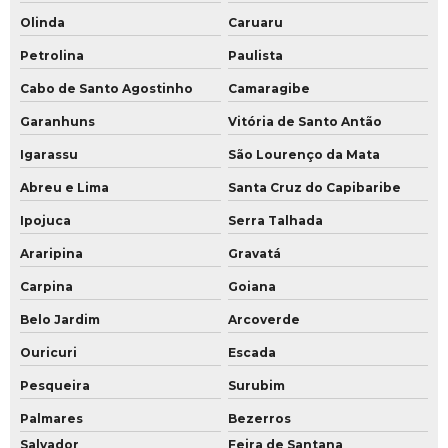
Olinda
Caruaru
Petrolina
Paulista
Cabo de Santo Agostinho
Camaragibe
Garanhuns
Vitória de Santo Antão
Igarassu
São Lourenço da Mata
Abreu e Lima
Santa Cruz do Capibaribe
Ipojuca
Serra Talhada
Araripina
Gravatá
Carpina
Goiana
Belo Jardim
Arcoverde
Ouricuri
Escada
Pesqueira
Surubim
Palmares
Bezerros
Salvador
Feira de Santana