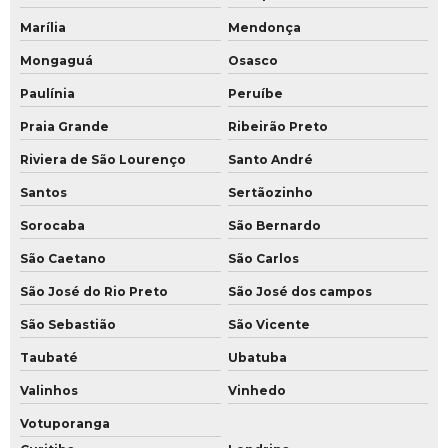
Marília
Mendonça
Mongaguá
Osasco
Paulínia
Peruíbe
Praia Grande
Ribeirão Preto
Riviera de São Lourenço
Santo André
Santos
Sertãozinho
Sorocaba
São Bernardo
São Caetano
São Carlos
São José do Rio Preto
São José dos campos
São Sebastião
São Vicente
Taubaté
Ubatuba
Valinhos
Vinhedo
Votuporanga