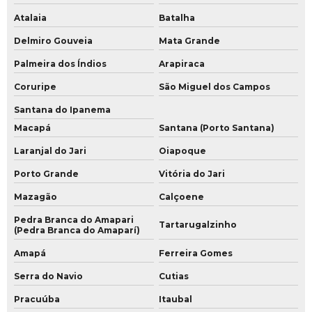
Atalaia
Batalha
Delmiro Gouveia
Mata Grande
Palmeira dos Índios
Arapiraca
Coruripe
São Miguel dos Campos
Santana do Ipanema
Macapá
Santana (Porto Santana)
Laranjal do Jari
Oiapoque
Porto Grande
Vitória do Jari
Mazagão
Calçoene
Pedra Branca do Amapari
Tartarugalzinho
(Pedra Branca do Amaparí)
Amapá
Ferreira Gomes
Serra do Navio
Cutias
Pracuúba
Itaubal