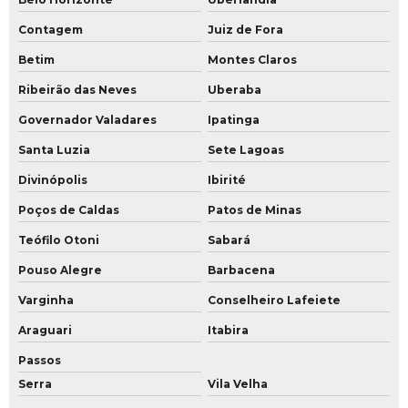
Projeto de monitoramento por câmeras
Contagem
Juiz de Fora
Projeto sala de monitoramento cftv
Betim
Montes Claros
Projeto de segurança condominial
Ribeirão das Neves
Uberaba
Projeto de segurança eletrônica residencial
Governador Valadares
Ipatinga
Projeto de segurança eletrônica
Santa Luzia
Sete Lagoas
Projeto de segurança patrimonial
Divinópolis
Ibirité
Poços de Caldas
Patos de Minas
Projeto de segurança privada
Teófilo Otoni
Sabará
Projeto de segurança residencial
Pouso Alegre
Barbacena
Projeto de sistema de monitoramento
Varginha
Conselheiro Lafeiete
Projeto sistema de segurança residencial
Araguari
Itabira
Projeto de sistema de segurança
Passos
Serra
Vila Velha
Segurança patrimonial em condomínios