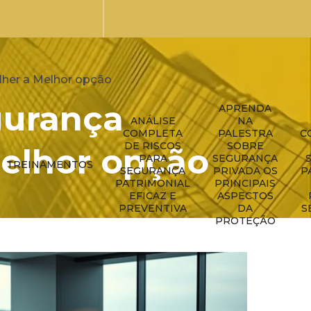
lher a Melhor opção
gurança
APRENDA
ANÁLISE
NA
COMPLETA
PALESTRA
C
DE RISCOS
SOBRE
Melhor opção
PARA
SEGURANÇA
TREINAMENTOS
SEGURANÇA
PRIVADA OS
P
PATRIMONIAL
PRINCIPAIS
EFICAZ E
ASPECTOS
PREVENTIVA
DA
S
PROTEÇÃO