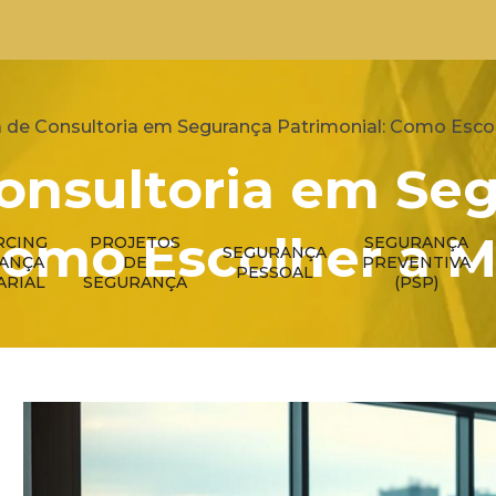
de Consultoria em Segurança Patrimonial: Como Esco
onsultoria em Se
Como Escolher a 
RCING
PROJETOS
SEGURANÇA
SEGURANÇA
RANÇA
DE
PREVENTIVA
PESSOAL
ARIAL
SEGURANÇA
(PSP)