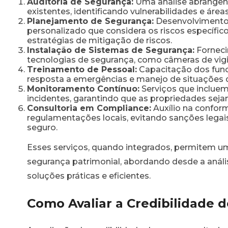
Auditoria de Segurança:
Uma análise abrangen
rtaria
existentes, identificando vulnerabilidades e áre
al
Planejamento de Segurança:
Desenvolvimento
personalizado que considera os riscos específic
estratégias de mitigação de riscos.
Instalação de Sistemas de Segurança:
Fornec
tecnologias de segurança, como câmeras de vigil
Treinamento de Pessoal:
Capacitação dos funci
resposta a emergências e manejo de situações d
Monitoramento Contínuo:
Serviços que incluem
incidentes, garantindo que as propriedades sej
Consultoria em Compliance:
Auxílio na confo
regulamentações locais, evitando sanções leg
seguro.
Esses serviços, quando integrados, permitem u
segurança patrimonial, abordando desde a análi
soluções práticas e eficientes.
nial
l
Como Avaliar a Credibilidade 