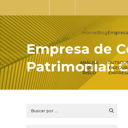
Home
Blog
Empresa 
Empresa de C
Patrimonial: 
ANÁLISE
OUTSOU
DE
E SEGU
RISCO
EMPRES