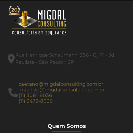
Rua Henrique Schaumann, 286 - Cj. 71 - Jd.
Paulista - São Paulo / SP
caetano@migdalconsulting.com.br
mauricio@migdalconsulting.com.br
(11) 3081-8036
(11) 3473-8036
Quem Somos