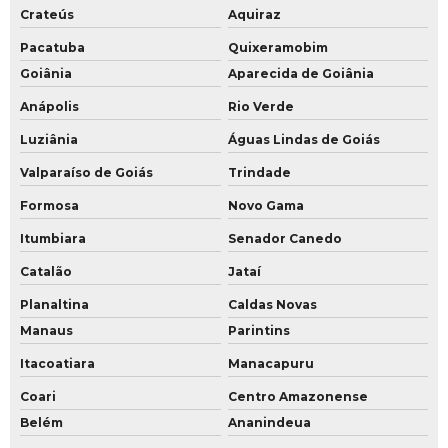
Crateús
Aquiraz
Pacatuba
Quixeramobim
Goiânia
Aparecida de Goiânia
Anápolis
Rio Verde
Luziânia
Águas Lindas de Goiás
Valparaíso de Goiás
Trindade
Formosa
Novo Gama
Itumbiara
Senador Canedo
Catalão
Jataí
Planaltina
Caldas Novas
Manaus
Parintins
Itacoatiara
Manacapuru
Coari
Centro Amazonense
Belém
Ananindeua