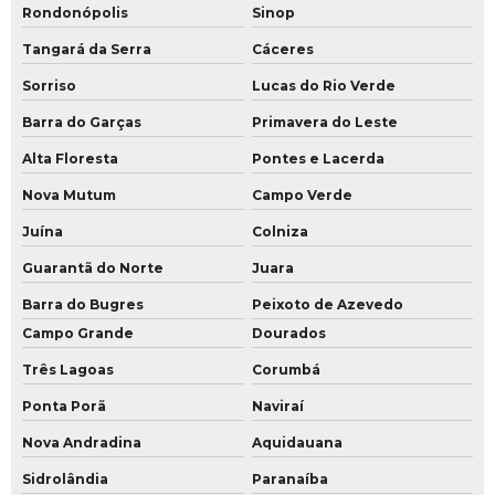
Rondonópolis
Sinop
Tangará da Serra
Cáceres
Sorriso
Lucas do Rio Verde
Barra do Garças
Primavera do Leste
Alta Floresta
Pontes e Lacerda
Nova Mutum
Campo Verde
Juína
Colniza
Guarantã do Norte
Juara
Barra do Bugres
Peixoto de Azevedo
Campo Grande
Dourados
Três Lagoas
Corumbá
Ponta Porã
Naviraí
Nova Andradina
Aquidauana
Sidrolândia
Paranaíba