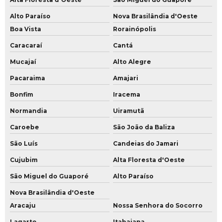
Alto Paraíso
Nova Brasilândia d'Oeste
Boa Vista
Rorainópolis
Caracaraí
Cantá
Mucajaí
Alto Alegre
Pacaraima
Amajari
Bonfim
Iracema
Normandia
Uiramutã
Caroebe
São João da Baliza
São Luís
Candeias do Jamari
Cujubim
Alta Floresta d'Oeste
São Miguel do Guaporé
Alto Paraíso
Nova Brasilândia d'Oeste
Aracaju
Nossa Senhora do Socorro
Lagarto
Itabaiana