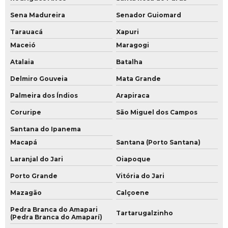
Sena Madureira
Senador Guiomard
Tarauacá
Xapuri
Maceió
Maragogi
Atalaia
Batalha
Delmiro Gouveia
Mata Grande
Palmeira dos Índios
Arapiraca
Coruripe
São Miguel dos Campos
Santana do Ipanema
Macapá
Santana (Porto Santana)
Laranjal do Jari
Oiapoque
Porto Grande
Vitória do Jari
Mazagão
Calçoene
Pedra Branca do Amapari
Tartarugalzinho
(Pedra Branca do Amaparí)