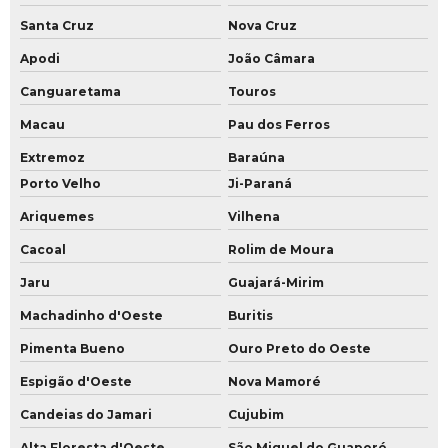
Santa Cruz
Nova Cruz
Apodi
João Câmara
Canguaretama
Touros
Macau
Pau dos Ferros
Extremoz
Baraúna
Porto Velho
Ji-Paraná
Ariquemes
Vilhena
Cacoal
Rolim de Moura
Jaru
Guajará-Mirim
Machadinho d'Oeste
Buritis
Pimenta Bueno
Ouro Preto do Oeste
Espigão d'Oeste
Nova Mamoré
Candeias do Jamari
Cujubim
Alta Floresta d'Oeste
São Miguel do Guaporé