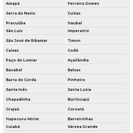
Amapá
Ferreira Gomes
Serra do Navio
Cutias
Pracuúba
Itaubal
São Luís
Imperatriz
São José de Ribamar
Timon
Caixas
Codó
Paço do Lumiar
Açailândia
Bacabal
Balsas
Barra do Corda
Pinheiro
Santa Inês
Santa Luzia
Chapadinha
Buriticupú
Grajaú
Coroatá
Itapecuru-Mirim
Barreirinhas
Cuiabá
Várzea Grande