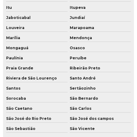
Treinamento de segurança para porteiros
Itu
Itupeva
Treinamento de segurança privada
Jaboticabal
Jundiaí
Louveira
Marapoama
Marília
Mendonça
Mongaguá
Osasco
Paulínia
Peruíbe
Praia Grande
Ribeirão Preto
Riviera de São Lourenço
Santo André
Santos
Sertãozinho
Sorocaba
São Bernardo
São Caetano
São Carlos
São José do Rio Preto
São José dos campos
São Sebastião
São Vicente