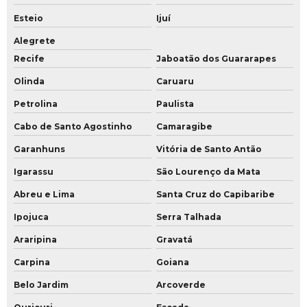
Esteio
Ijuí
Alegrete
Recife
Jaboatão dos Guararapes
Olinda
Caruaru
Petrolina
Paulista
Cabo de Santo Agostinho
Camaragibe
Garanhuns
Vitória de Santo Antão
Igarassu
São Lourenço da Mata
Abreu e Lima
Santa Cruz do Capibaribe
Ipojuca
Serra Talhada
Araripina
Gravatá
Carpina
Goiana
Belo Jardim
Arcoverde