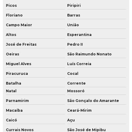
Picos
Piripiri
Floriano
Barras
Campo Maior
União
Altos
Esperantina
José de Freitas
Pedro II
Oeiras
São Raimundo Nonato
Miguel Alves
Luís Correia
Piracuruca
Cocal
Batalha
Corrente
Natal
Mossoró
Parnamirim
São Gonçalo do Amarante
Macaíba
Ceará-Mirim
Caicó
Açu
Currais Novos
São José de Mipibu