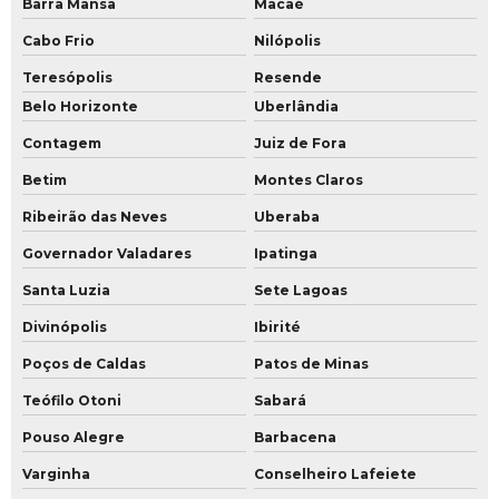
Barra Mansa
Macaé
Plano de segurança privada
Cabo Frio
Nilópolis
Projeto de câmeras de segurança residencial
Teresópolis
Resende
Belo Horizonte
Uberlândia
Projeto de central de monitoramento
Contagem
Juiz de Fora
Projeto de monitoramento por câmeras
Betim
Montes Claros
Projeto sala de monitoramento cftv
Ribeirão das Neves
Uberaba
Projeto de segurança condominial
Governador Valadares
Ipatinga
Projeto de segurança eletrônica residencial
Santa Luzia
Sete Lagoas
Divinópolis
Ibirité
Projeto de segurança eletrônica
Poços de Caldas
Patos de Minas
Projeto de segurança patrimonial
Teófilo Otoni
Sabará
Projeto de segurança privada
Pouso Alegre
Barbacena
Projeto de segurança residencial
Varginha
Conselheiro Lafeiete