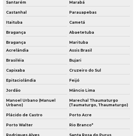
Santarém
Marabá
Castanhal
Parauapebas
Itaituba
Cametá
Bragança
Abaetetuba
Bragança
Marituba
Acrelândia
Assis Brasil
Brasiléia
Bujari
Capixaba
Cruzeiro do Sul
Epitaciolândia
Feijó
Jordão
Mâncio Lima
Manoel Urbano (Manuel
Marechal Thaumaturgo
Urbano)
(Taumaturgo, Thaumaturgo)
Plácido de Castro
Porto Acre
Porto Walter
Rio Branco*
Rodrigues Alves
Santa Rosa do Purus