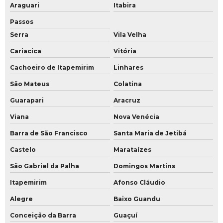
Projeto de sistema de monitoramento
Araguari
Itabira
Projeto sistema de segurança residencial
Passos
Serra
Vila Velha
Projeto de sistema de segurança
Cariacica
Vitória
Segurança patrimonial em condomínios
Cachoeiro de Itapemirim
Linhares
Segurança patrimonial e privada
São Mateus
Colatina
Segurança patrimonial são paulo
Guarapari
Aracruz
Viana
Nova Venécia
Segurança patrimonial sp
Barra de São Francisco
Santa Maria de Jetibá
Segurança patrimonial valor
Castelo
Marataízes
Segurança patrimonial
São Gabriel da Palha
Domingos Martins
Serviço de gerenciamento de proteção executiva
Itapemirim
Afonso Cláudio
Serviço de gestão de departamento de segurança
Alegre
Baixo Guandu
Serviço de gestão de proteção executiva
Conceição da Barra
Guaçuí