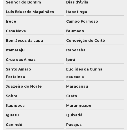
Senhor do Bonfim
Dias d'Ávila
Luís Eduardo Magalhães
Itapetinga
Irecê
Campo Formoso
Casa Nova
Brumado
Bom Jesus da Lapa
Conceição do Coité
Itamaraju
Itaberaba
Cruz das Almas
Ipirá
Santo Amaro
Euclides da Cunha
Fortaleza
caucacia
Juazeiro do Norte
Maracanaú
Sobral
Crato
Itapipoca
Maranguape
Iguatu
Quixadá
Canindé
Pacajus