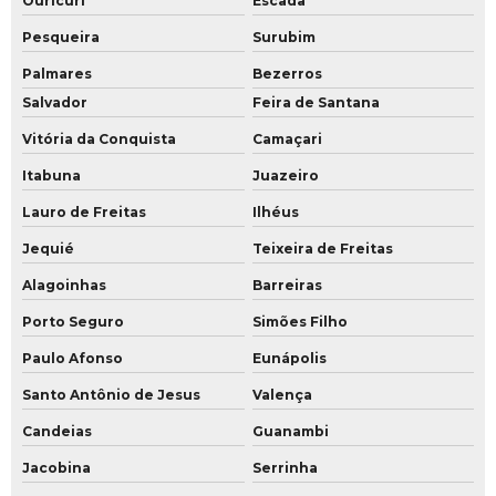
Ouricuri
Escada
Pesqueira
Surubim
Palmares
Bezerros
Salvador
Feira de Santana
Vitória da Conquista
Camaçari
Itabuna
Juazeiro
Lauro de Freitas
Ilhéus
Jequié
Teixeira de Freitas
Alagoinhas
Barreiras
Porto Seguro
Simões Filho
Paulo Afonso
Eunápolis
Santo Antônio de Jesus
Valença
Candeias
Guanambi
Jacobina
Serrinha