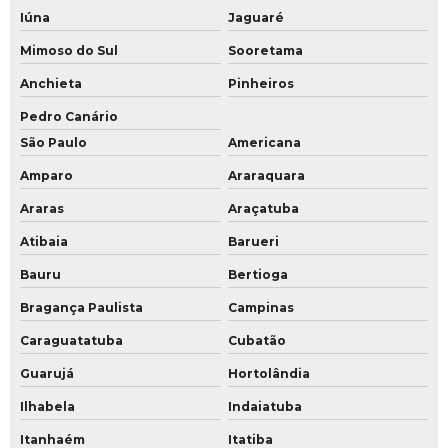
Iúna
Jaguaré
Serviço de outsourcing de segurança corporativa
Mimoso do Sul
Sooretama
Serviço de outsourcing de segurança executiva
Anchieta
Pinheiros
Serviço de outsourcing de segurança privada
Pedro Canário
Serviço de outsourcing de segurança
São Paulo
Americana
Amparo
Araraquara
Treinamento de portaria
Araras
Araçatuba
Treinamento para porteiro de empresa
Atibaia
Barueri
Treinamento de porteiros de condomínios
Bauru
Bertioga
Treinamento para porteiros de hospital
Bragança Paulista
Campinas
Treinamento de porteiros
Caraguatatuba
Cubatão
Treinamento de segurança patrimonial
Guarujá
Hortolândia
Ilhabela
Indaiatuba
Treinamento de segurança pessoal
Itanhaém
Itatiba