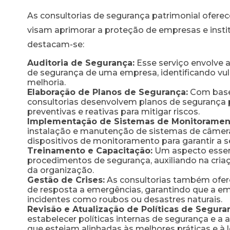
rtaria
As consultorias de segurança patrimonial ofere
al
visam aprimorar a proteção de empresas e institu
destacam-se:
Auditoria de Segurança:
Esse serviço envolve a
de segurança de uma empresa, identificando vul
melhoria.
Elaboração de Planos de Segurança:
Com base 
consultorias desenvolvem planos de segurança 
preventivas e reativas para mitigar riscos.
Implementação de Sistemas de Monitoramen
instalação e manutenção de sistemas de câmeras
dispositivos de monitoramento para garantir a s
Treinamento e Capacitação:
Um aspecto essen
procedimentos de segurança, auxiliando na cria
da organização.
nial
Gestão de Crises:
As consultorias também ofer
de resposta a emergências, garantindo que a em
l
incidentes como roubos ou desastres naturais.
Revisão e Atualização de Políticas de Segura
estabelecer políticas internas de segurança e a 
que estejam alinhadas às melhores práticas e à l