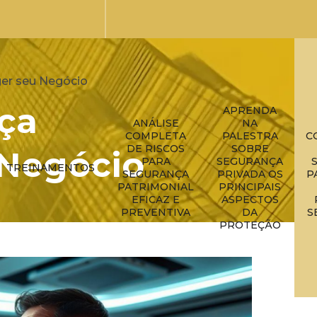
ger seu Negócio
ça
APRENDA
ANÁLISE
NA
COMPLETA
PALESTRA
C
DE RISCOS
SOBRE
 Negócio
PARA
SEGURANÇA
TREINAMENTOS
SEGURANÇA
PRIVADA OS
P
PATRIMONIAL
PRINCIPAIS
EFICAZ E
ASPECTOS
PREVENTIVA
DA
S
PROTEÇÃO