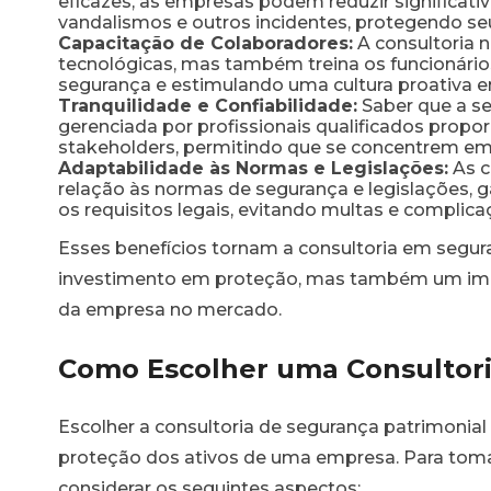
eficazes, as empresas podem reduzir significati
vandalismos e outros incidentes, protegendo seu
Capacitação de Colaboradores:
A consultoria 
tecnológicas, mas também treina os funcionári
segurança e estimulando uma cultura proativa em
Tranquilidade e Confiabilidade:
Saber que a se
gerenciada por profissionais qualificados propor
stakeholders, permitindo que se concentrem em s
Adaptabilidade às Normas e Legislações:
As c
relação às normas de segurança e legislações,
os requisitos legais, evitando multas e complica
Esses benefícios tornam a consultoria em segu
investimento em proteção, mas também um impu
da empresa no mercado.
Como Escolher uma Consultor
Escolher a consultoria de segurança patrimonial 
proteção dos ativos de uma empresa. Para toma
considerar os seguintes aspectos: