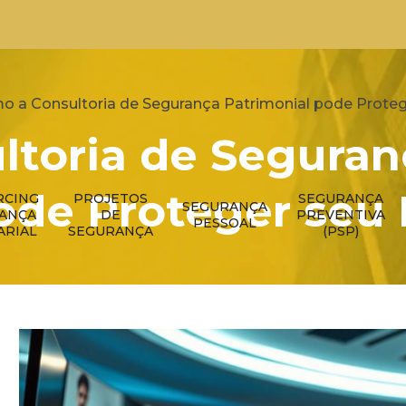
o a Consultoria de Segurança Patrimonial pode Prote
ltoria de Seguran
ode Proteger seu
RCING
PROJETOS
SEGURANÇA
SEGURANÇA
RANÇA
DE
PREVENTIVA
PESSOAL
ARIAL
SEGURANÇA
(PSP)