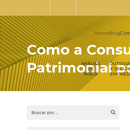
Home
Blog
Com
Como a Consu
Patrimonial p
ANÁLISE
OUTSOU
DE
E SEGU
RISCO
EMPRES