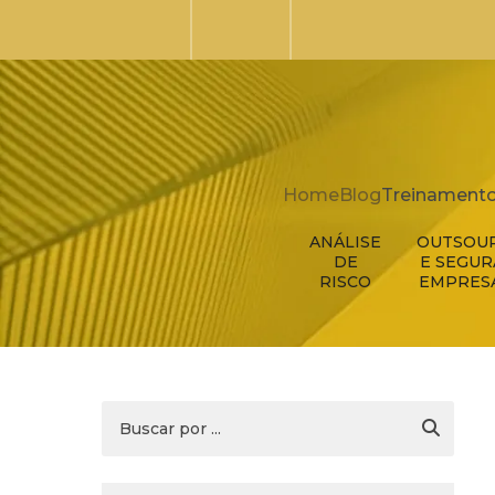
Home
Blog
Treinamento
ANÁLISE
OUTSOU
DE
E SEGU
RISCO
EMPRES