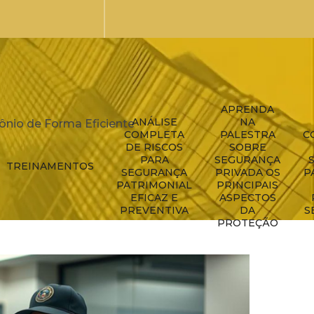
APRENDA
ANÁLISE
NA
nio de Forma Eficiente
COMPLETA
PALESTRA
C
DE RISCOS
SOBRE
PARA
SEGURANÇA
TREINAMENTOS
SEGURANÇA
PRIVADA OS
P
PATRIMONIAL
PRINCIPAIS
EFICAZ E
ASPECTOS
PREVENTIVA
DA
S
PROTEÇÃO