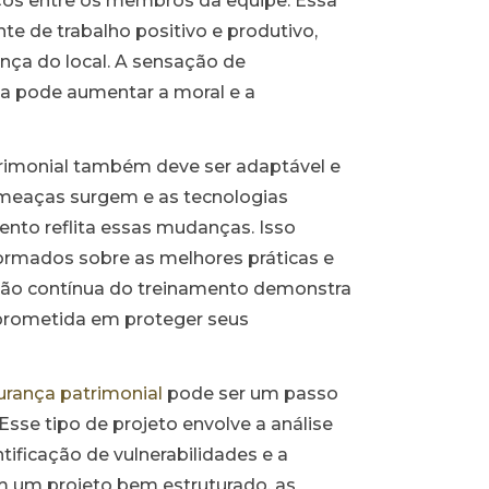
laços entre os membros da equipe. Essa
e de trabalho positivo e produtivo,
nça do local. A sensação de
a pode aumentar a moral e a
imonial também deve ser adaptável e
ameaças surgem e as tecnologias
ento reflita essas mudanças. Isso
ormados sobre as melhores práticas e
ação contínua do treinamento demonstra
prometida em proteger seus
urança patrimonial
pode ser um passo
 Esse tipo de projeto envolve a análise
tificação de vulnerabilidades e a
m um projeto bem estruturado, as