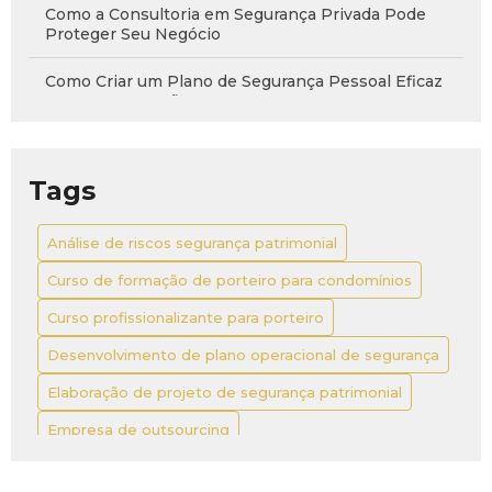
Como a Consultoria em Segurança Privada Pode
Proteger Seu Negócio
Como Criar um Plano de Segurança Pessoal Eficaz
para Sua Proteção
Como Criar um Projeto de Sala de Monitoramento
CFTV de Sucesso
Tags
Como Criar um Projeto de Segurança Eletrônica
Residencial Eficiente
Análise de riscos segurança patrimonial
Curso de formação de porteiro para condomínios
Como Criar um Projeto de Segurança Residencial
Eficaz para Proteger seu Lar
Curso profissionalizante para porteiro
Como Criar um Projeto de Sistema de Segurança
Desenvolvimento de plano operacional de segurança
Eficiente e Confiável
Elaboração de projeto de segurança patrimonial
Como Elaborar um Plano de Contingência Eficaz em
Empresa de outsourcing
Segurança Patrimonial
Outsourcing de segurança corporativa valor
Como Elaborar um Plano de Contingência Eficaz